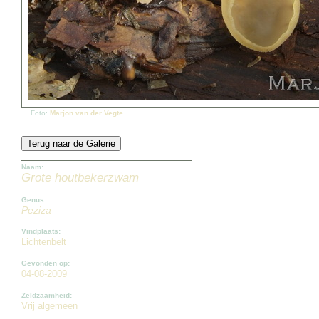
Foto:
Marjon van der Vegte
Naam:
Grote houtbekerzwam
Genus:
Peziza
Vindplaats:
Lichtenbelt
Gevonden op:
04-08-2009
Zeldzaamheid:
Vrij algemeen