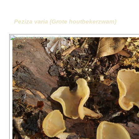
Peziza varia (Grote houtbekerzwam)