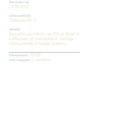
Gevonden op:
13-09-2010
Zeldzaamheid:
Zeldzaam RL 2
Habitat:
Mycorrhizasymbiont van Eik en Beuk in
loofbossen op voedselarme, zandige,
kalkhoudende of lemige bodems.
01539
Fotonummer:
t. acerbum
Foto categorie: