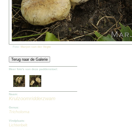
Foto:
Marjon van der Vegte
Meer foto's van deze paddenstoel:
Naam:
Krulzoomridderzwam
Genus:
Tricholoma
Vindplaats:
Lichtenbelt