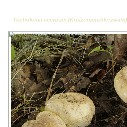
Tricholoma acerbum (Krulzoomridderzwam)