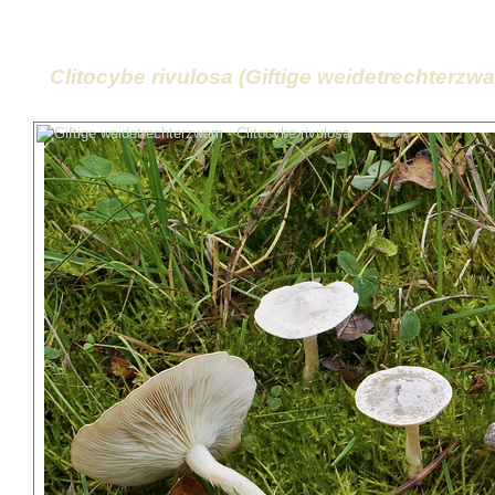
Clitocybe rivulosa (Giftige weidetrechterzw