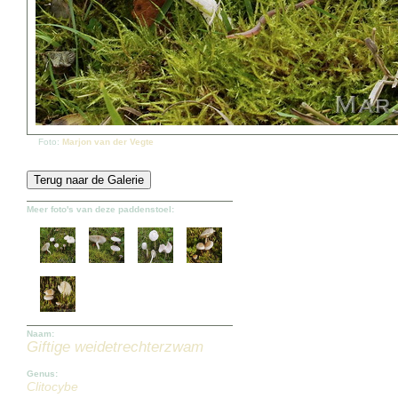
Foto:
Marjon van der Vegte
Meer foto's van deze paddenstoel:
Naam:
Giftige weidetrechterzwam
Genus:
Clitocybe