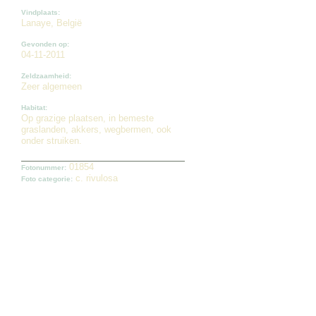
Vindplaats:
Lanaye, België
Gevonden op:
04-11-2011
Zeldzaamheid:
Zeer algemeen
Habitat:
Op grazige plaatsen, in bemeste
graslanden, akkers, wegbermen, ook
onder struiken.
01854
Fotonummer:
c. rivulosa
Foto categorie: