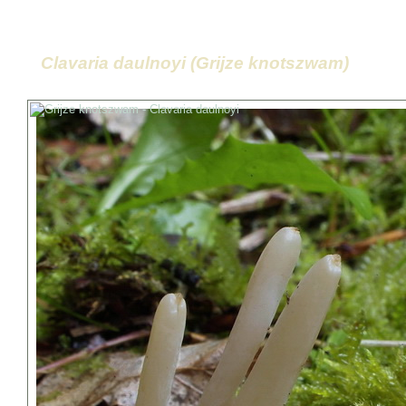
Clavaria daulnoyi (Grijze knotszwam)