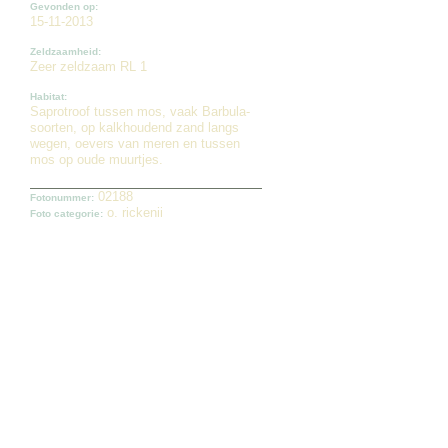
Gevonden op:
15-11-2013
Zeldzaamheid:
Zeer zeldzaam RL 1
Habitat:
Saprotroof tussen mos, vaak Barbula-
soorten, op kalkhoudend zand langs
wegen, oevers van meren en tussen
mos op oude muurtjes.
02188
Fotonummer:
o. rickenii
Foto categorie: