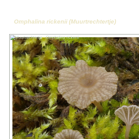
Omphalina rickenii (Muurtrechtertje)