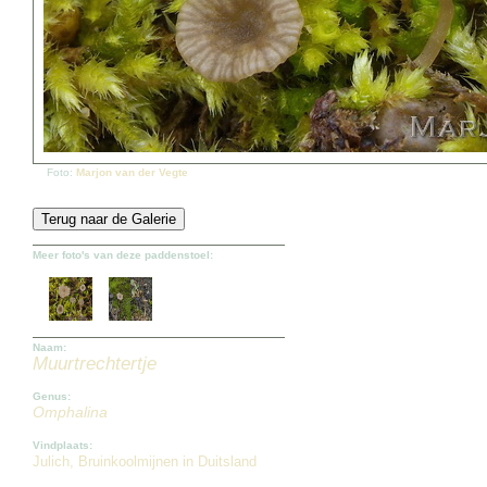
Foto:
Marjon van der Vegte
Meer foto's van deze paddenstoel:
Naam:
Muurtrechtertje
Genus:
Omphalina
Vindplaats:
Julich, Bruinkoolmijnen in Duitsland