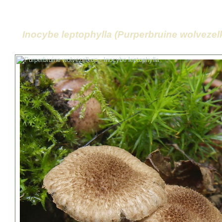
Inocybe leptophylla (Purperbruine wolvezel