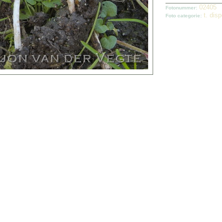
02405
Fotonummer:
t. dis
Foto categorie: