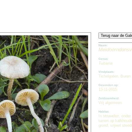
Naam:
Meidoorndonsv
Genus:
Tubaria
Vindplaats:
Tichelgaten, Buren
Gevonden op:
13-11-2015
Zeldzaamheid:
Vrij algemeen
Habitat:
In struwelen, onder
tuinen op kalkhoud
grond, vrijwel stee