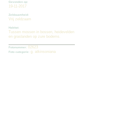
Gevonden op:
19-11-2017
Zeldzaamheid:
Vrij zeldzaam
Habitat:
Tussen mossen in bossen, heidevelden
en graslanden op zure bodems.
02623
Fotonummer:
g. atkinsoniana
Foto categorie: