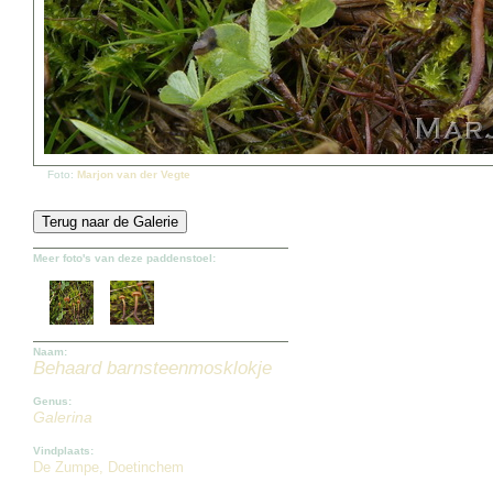
Foto:
Marjon van der Vegte
Meer foto's van deze paddenstoel:
Naam:
Behaard barnsteenmosklokje
Genus:
Galerina
Vindplaats:
De Zumpe, Doetinchem