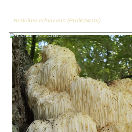
Hericium erinaceus (Pruikzwam)