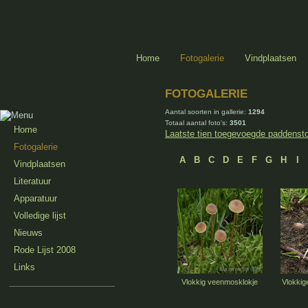
Home
Fotogalerie
Vindplaatsen
FOTOGALERIE
Aantal soorten in gallerie:
1294
Totaal aantal foto's:
3501
Home
Laatste tien toegevoegde paddenst
Fotogalerie
A
B
C
D
E
F
G
H
I
Vindplaatsen
Literatuur
Apparatuur
Volledige lijst
Nieuws
Rode Lijst 2008
Links
Vlokkig veenmosklokje
Vlokkig