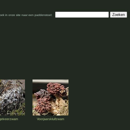
oek in onze site naar een paddenstoel:
gelveerzwam
Voorjaarskluifzwam