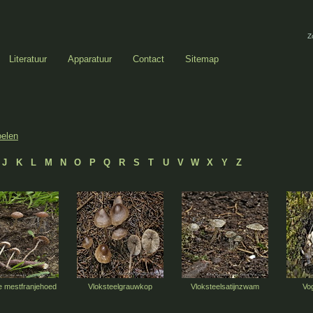
Z
Literatuur
Apparatuur
Contact
Sitemap
oelen
J
K
L
M
N
O
P
Q
R
S
T
U
V
W
X
Y
Z
e mestfranjehoed
Vloksteelgrauwkop
Vloksteelsatijnzwam
Vo