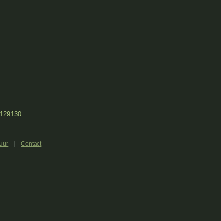
129
130
uur
|
Contact