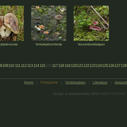
kplaatrussula
Vorkplaattrechtertje
Vossenbesbladgast
8
109
110
111
112
113
114
115
116
117
118
119
120
121
122
123
124
125
126
127
128
Home
|
Fotogalerie
|
Vindplaatsen
|
Literatuur
|
Apparat
Design & implementatie 2008
PANO PSATHAS