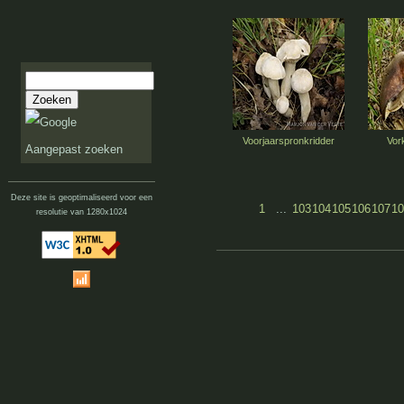
Voorjaarspronkridder
Vor
Aangepast zoeken
Deze site is geoptimaliseerd voor een
1
...
103
104
105
106
107
10
resolutie van 1280x1024