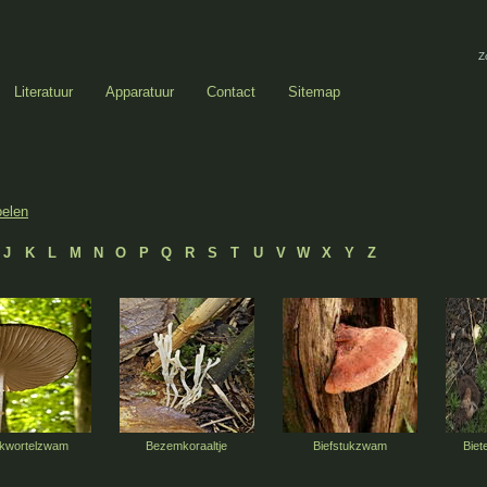
Z
Literatuur
Apparatuur
Contact
Sitemap
oelen
J
K
L
M
N
O
P
Q
R
S
T
U
V
W
X
Y
Z
kwortelzwam
Bezemkoraaltje
Biefstukzwam
Biet