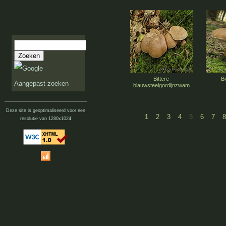
Bittere
Bi
Aangepast zoeken
blauwsteelgordijnzwam
Deze site is geoptimaliseerd voor een
1
2
3
4
5
6
7
8
resolutie van 1280x1024