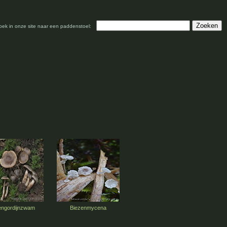
oek in onze site naar een paddenstoel:
engordijnzwam
Biezenmycena