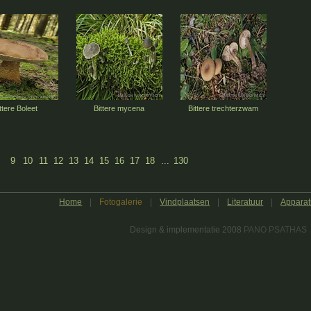
ttere Boleet
Bittere mycena
Bittere trechterzwam
9
10
11
12
13
14
15
16
17
18
...
130
Home
|
Fotogalerie
|
Vindplaatsen
|
Literatuur
|
Apparat
Design & implementatie 2008
PANO PSATHAS