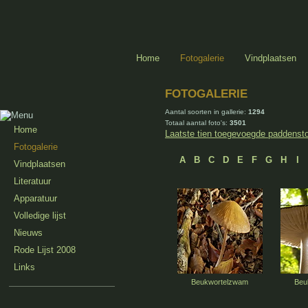
Home
Fotogalerie
Vindplaatsen
FOTOGALERIE
Aantal soorten in gallerie:
1294
Totaal aantal foto's:
3501
Home
Laatste tien toegevoegde paddenst
Fotogalerie
A
B
C
D
E
F
G
H
I
Vindplaatsen
Literatuur
Apparatuur
Volledige lijst
Nieuws
Rode Lijst 2008
Links
Beukwortelzwam
Beu