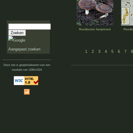
Roodbruine franjehoed
Roodbr
Aangepast zoeken
1
2
3
4
5
6
7
8
Deze site is geoptimaliseerd voor een
resolutie van 1280x1024