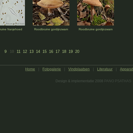
uine franjehoed
Roodbruine gordijnzwam
Roodbruine gordijnzwam
9
10
11
12
13
14
15
16
17
18
19
20
Home
|
Fotogalerie
|
Vindplaatsen
|
Literatuur
|
Apparat
Design & implementatie 2008
PANO PSATHAS