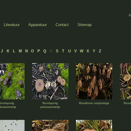
Z
Literatuur
Apparatuur
Contact
Sitemap
J
K
L
M
N
O
P
Q
R
S
T
U
V
W
X
Y
Z
Rondsporig
Rondsporig
Roodbruin netpluimpje
Roodb
kzwammetje
pekzwammetje