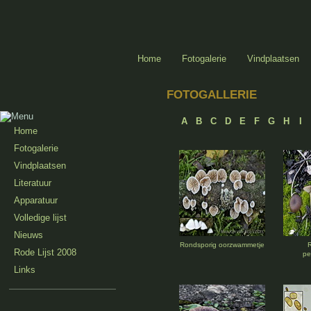
Home
Fotogalerie
Vindplaatsen
FOTOGALLERIE
A
B
C
D
E
F
G
H
I
Home
Fotogalerie
Vindplaatsen
Literatuur
Apparatuur
Volledige lijst
Nieuws
Rondsporig oorzwammetje
Rode Lijst 2008
pe
Links