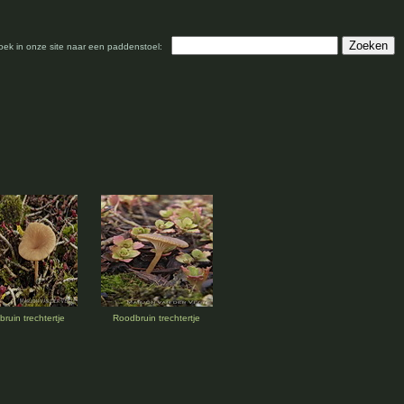
oek in onze site naar een paddenstoel:
ruin trechtertje
Roodbruin trechtertje