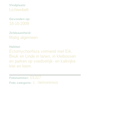
Vindplaats:
Lichtenbelt
Gevonden op:
18-10-2009
Zeldzaamheid:
Matig algemeen
Habitat:
Ectomychorrhiza vormend met Eik,
Beuk en Linde in lanen, in kleibossen
en parken op voedselrijk- en kalkrijke
klei en leem.
01327
Fotonummer:
c. nemorensis
Foto categorie: