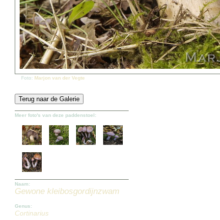
Foto:
Marjon van der Vegte
Meer foto's van deze paddenstoel:
Naam:
Gewone kleibosgordijnzwam
Genus:
Cortinarius