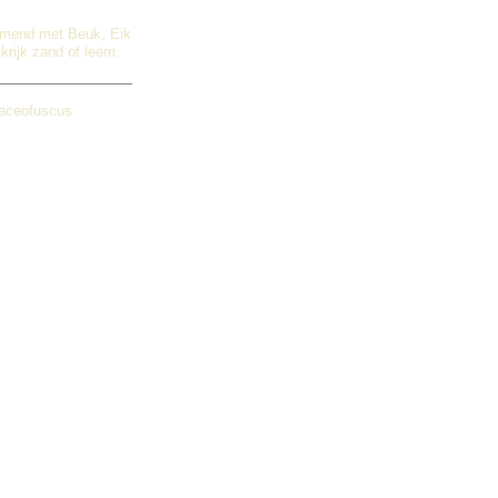
rmend met Beuk, Eik
krijk zand of leem.
vaceofuscus