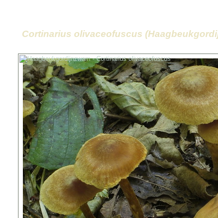
Cortinarius olivaceofuscus (Haagbeukgord