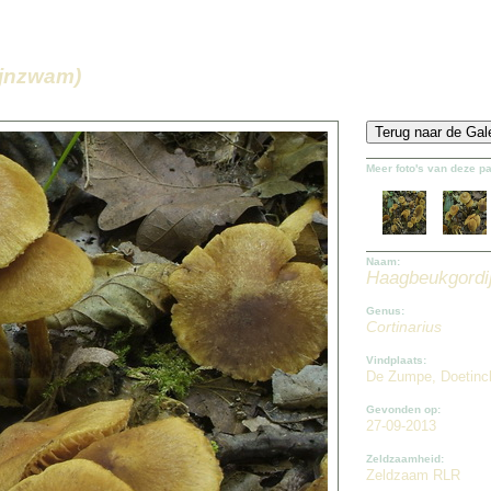
ijnzwam)
Meer foto's van deze p
Naam:
Haagbeukgord
Genus:
Cortinarius
Vindplaats:
De Zumpe, Doetin
Gevonden op:
27-09-2013
Zeldzaamheid:
Zeldzaam RLR