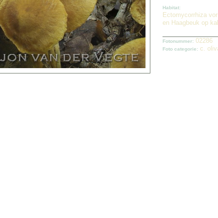
Habitat:
Ectomycorrhiza vo
en Haagbeuk op kal
02286
Fotonummer:
c. oli
Foto categorie: