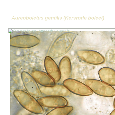
Aureoboletus gentilis (Kersrode boleet)