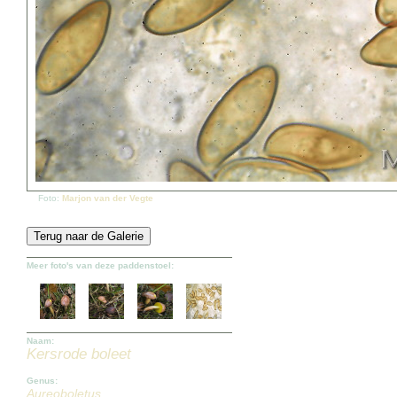
Foto:
Marjon van der Vegte
Meer foto's van deze paddenstoel:
Naam:
Kersrode boleet
Genus:
Aureoboletus