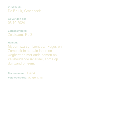
Vindplaats:
De Bruuk, Groesbeek
Gevonden op:
03-10-2024
Zeldzaamheid:
Zeldzaam, RL 2
Habitat:
Mycorrhiza symbiont van Fagus en
Zomereik in schrale lanen en
wegbermen met oude bomen op
kalkhoudende rivierklei, soms op
duinzand of leem.
03734
Fotonummer:
a. gentilis
Foto categorie: