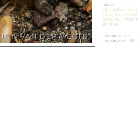
Habitat:
Op voedselarme, le
zandgrond of voedsel
zandgrond in loof-
en lanen.
0523
Fotonummer:
l. lubr
Foto categorie: