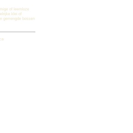
mige of leemloze
rijke klei of
 en gemengde bossen
ica