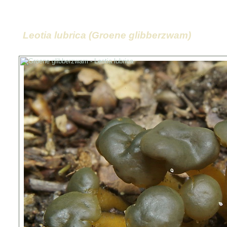
Leotia lubrica (Groene glibberzwam)