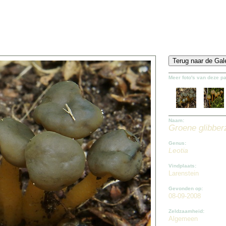
Meer foto's van deze p
Naam:
Groene glibbe
Genus:
Leotia
Vindplaats:
Larenstein
Gevonden op:
08-09-2008
Zeldzaamheid:
Algemeen