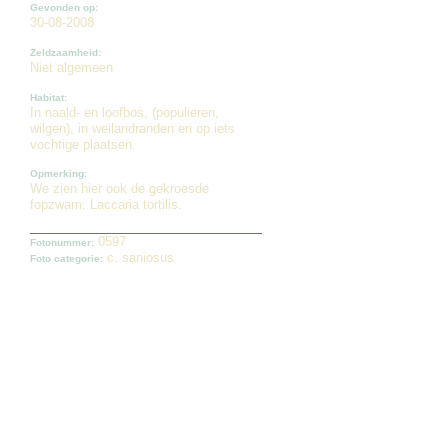
Gevonden op:
30-08-2008
Zeldzaamheid:
Niet algemeen
Habitat:
In naald- en loofbos, (populieren,
wilgen), in weilandranden en op iets
vochtige plaatsen.
Opmerking:
We zien hier ook de gekroesde
fopzwam: Laccaria tortilis.
0597
Fotonummer:
c. saniosus
Foto categorie: