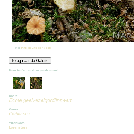
Foto:
Marjon van der Vegte
Meer foto's van deze paddenstoel:
Naam:
Echte geelvezelgordijnzwam
Genus:
Cortinarius
Vindplaats:
Larenstein