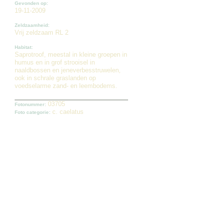
Gevonden op:
19-11-2009
Zeldzaamheid:
Vrij zeldzaam RL 2
Habitat:
Saprotroof, meestal in kleine groepen in
humus en in grof strooisel in
naaldbossen en jeneverbesstruwelen,
ook in schrale graslanden op
voedselarme zand- en leembodems.
03705
Fotonummer:
c. caelatus
Foto categorie: