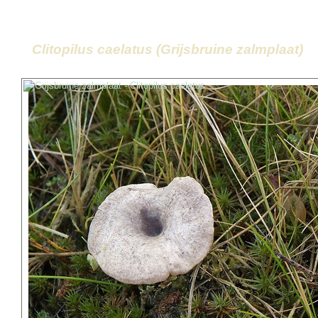
Clitopilus caelatus (Grijsbruine zalmplaat)