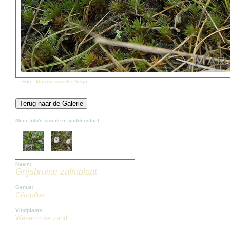
Foto:
Marjon van der Vegte
Meer foto's van deze paddenstoel:
Naam:
Grijsbruine zalmplaat
Genus:
Clitopilus
Vindplaats:
Wekeromse zand